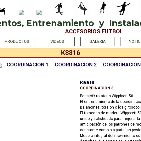
tos, Entrenamiento  y  Instalac
ACCESORIOS FUTBOL
Saltar menú
PRODUCTOS
VIDEOS
GALERIA
NOTIC
K8816
COORDINACION 1
COORDINACION 2
COORDINACION
K8816
COORDINACION 3
Pedalo® rotatorio Wippbrett 50
El entrenamiento de la coordinació
Balancines, torsión o los giroscop
El torneado de madera Wippbrett 50
único y sofisticado para mejorar la
anticipación de los patrones de mo
constante cambio a partir las posi
Modelo integral del movimiento cua