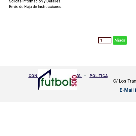
Solicite Información y Detalles.
Envio de Hoja de Instrucciones.
Añadir
CONDICIONES GENERALES
-
POLITICA
C/ Los Tran
PRIVACIDAD
-
GASTOS ENVIO
-
E-Mail
DEVOLUCIONES
-
PEDIDOS
-
PROTECCION DE DATOS
Regreso al contenido