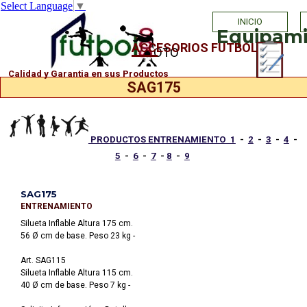
Select Language
▼
Vaya al Contenido
INICIO
Equipamie
ACCESORIOS FUTBOL
PHOTO
Calidad y Garantia en sus Productos
SAG175
PRODUCTOS ENTRENAMIENTO 1
-
2
-
3
-
4
-
5
-
6
-
7
-
8
-
9
SAG175
ENTRENAMIENTO
Silueta Inflable Altura 175 cm.
56 Ø cm de base. Peso 23 kg -
Art. SAG115
Silueta Inflable Altura 115 cm.
40 Ø cm de base. Peso 7 kg -