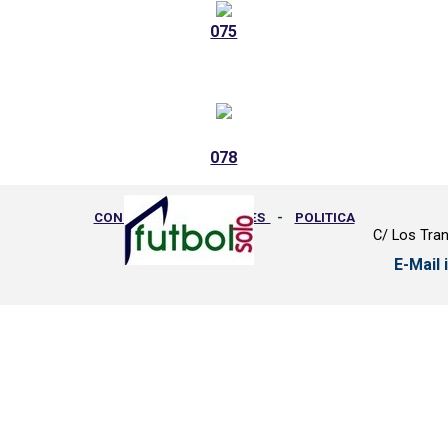
075
078
CONDICIONES GENERALES
-
POLITICA
C/ Los Tran
PRIVACIDAD
-
GASTOS ENVIO
-
E-Mail
DEVOLUCIONES
-
PEDIDOS
-
PROTECCION DE DATOS
Regreso al contenido