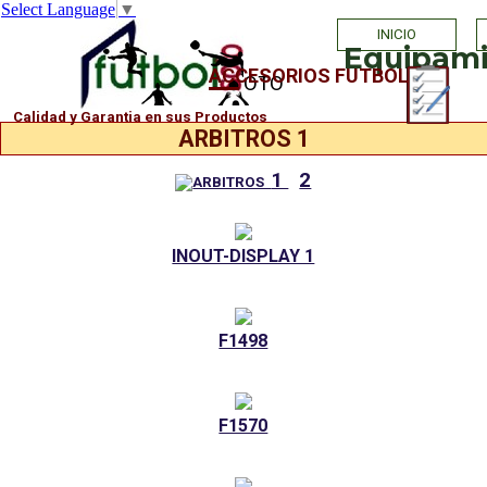
Select Language
▼
Vaya al Contenido
INICIO
Equipamie
ACCESORIOS FUTBOL
PHOTO
Calidad y Garantia en sus Productos
ARBITROS 1
1
2
ARBITROS
INOUT-DISPLAY 1
F1498
F1570