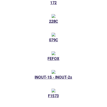
172
228C
079C
FEFOX
INOUT-1S - INOUT-2s
F1573